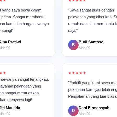
★★
★★★★★
ift yang saya sewa dalam
"Saya sangat puas dengan
i prima. Sangat membantu
pelayanan yang diberikan. S
aan kami dan harga sewanya
ramah dan siap membantu 
rsaing!"
saja."
Rina Pratiwi
Budi Santoso
B
Alber99
Alber99
★★
★★★★★
 sewanya sangat terjangkau,
"Forklift yang kami sewa m
layanan pelanggan yang
pekerjaan kami jadi lebih rin
kan sangat memuaskan.
Pengalaman yang luar biasa
akan menyewa lagi!"
Siti Maulida
Dani Firmansyah
D
Alber99
Alber99