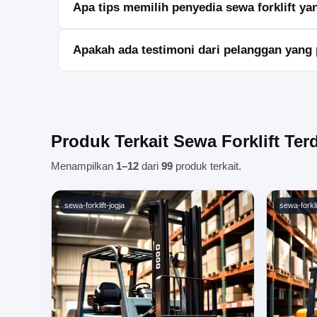
Apa tips memilih penyedia sewa forklift ya
Tips memilih penyedia sewa forklift yang baik adala
Apakah ada testimoni dari pelanggan yang
Ya, banyak pelanggan yang memberikan testimoni posi
Produk Terkait Sewa Forklift Ter
Menampilkan
1–12
dari
99
produk terkait.
sewa-forklift-jogja
sewa-forkli