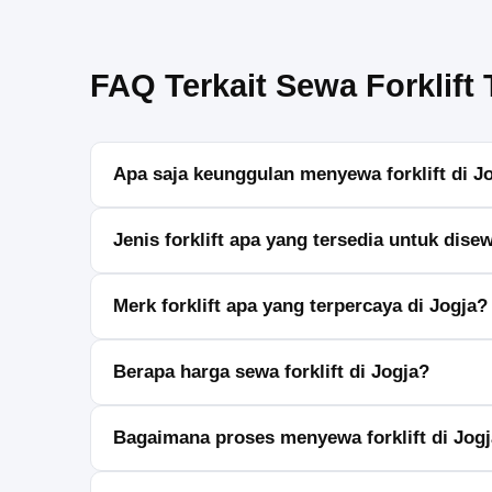
FAQ Terkait Sewa Forklift 
Apa saja keunggulan menyewa forklift di J
Menyewa forklift di Jogja punya banyak keunggulan, s
Jenis forklift apa yang tersedia untuk dise
Ada berbagai jenis forklift yang bisa disewa, seperti for
Merk forklift apa yang terpercaya di Jogja?
Beberapa merk forklift yang terpercaya di Jogja anta
Berapa harga sewa forklift di Jogja?
Harga sewa forklift di Jogja bervariasi tergantung j
Bagaimana proses menyewa forklift di Jog
Proses menyewa forklift di Jogja cukup mudah, Anda 