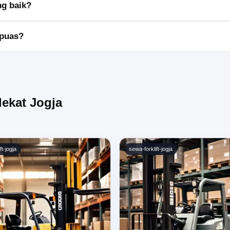
ng baik?
h dengan mengecek reputasi, menawarkan pelayanan yang baik, serta m
 puas?
tif tentang pelayanan dan kualitas forklift yang disewa di Jogja, 
dekat Jogja
ft-jogja
sewa-forklift-jogja