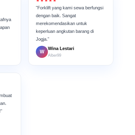
★★★★★
"Forklift yang kami sewa berfungsi
dengan baik. Sangat
tafnya
merekomendasikan untuk
kapan
keperluan angkutan barang di
Jogja."
Wina Lestari
W
Alber99
embuat
gan.
!"