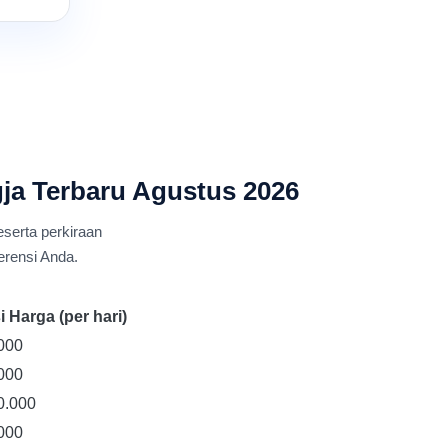
gja Terbaru Agustus 2026
eserta perkiraan
erensi Anda.
 Harga (per hari)
000
000
0.000
000