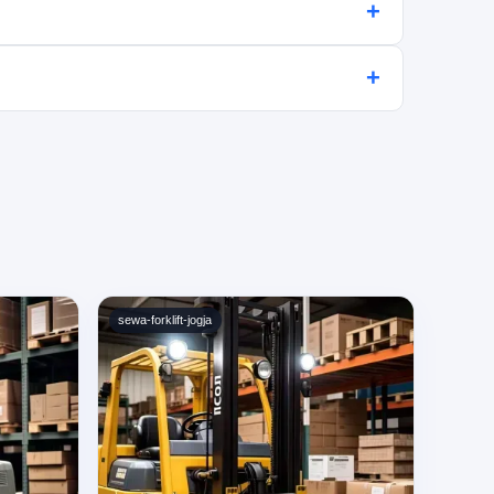
+
emastikan unit forklift dalam kondisi prima.
+
mengindikasikan kepuasan mereka.
sewa-forklift-jogja