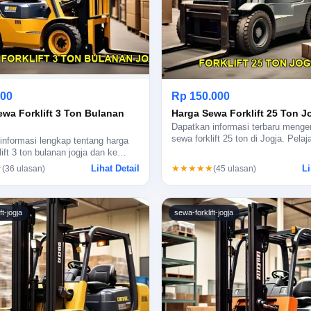
000
Rp 150.000
ewa Forklift 3 Ton Bulanan
Harga Sewa Forklift 25 Ton J
Dapatkan informasi terbaru menge
sewa forklift 25 ton di Jogja. Pela
nformasi lengkap tentang harga
lift 3 ton bulanan jogja dan ke…
Lihat Detail
Li
★
★★★★★
(36 ulasan)
(45 ulasan)
ft-jogja
sewa-forklift-jogja