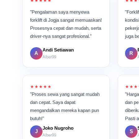
★★★★★
★★★
"Pengalaman saya menyewa
"Forkl
forklift di Jogja sangat memuaskan!
kondis
Prosesnya cepat dan mudah, serta
pekerj
driver-nya sangat profesional."
juga be
Andi Setiawan
A
R
Alber99
★★★★★
★★★
"Proses sewa yang sangat mudah
"Harga
dan cepat. Saya dapat
dan pe
mengandalkan mereka kapan pun
diberi
butuh!"
Pasti 
Joko Nugroho
J
S
Alber99