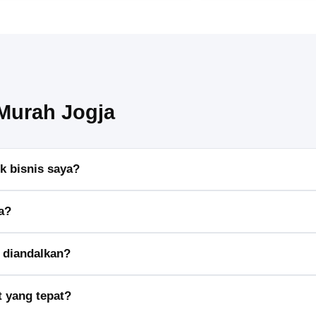
 Murah Jogja
k bisnis saya?
n barang dan mengurangi risiko cedera saat memindahkan beban be
ja?
rmasuk forklift elektrik, forklift diesel, dan forklift gas.
n diandalkan?
kan adalah Toyota, Mitsubishi, dan Hyster.
 yang tepat?