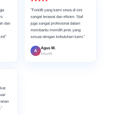
★★★★★
gja
"Forklift yang kami sewa di sini
i.
sangat terawat dan efisien. Staf
ah dan
juga sangat profesional dalam
membantu memilih jenis yang
ni!"
sesuai dengan kebutuhan kami."
Agus M.
A
Alber99
kat
luar
ayanan
."