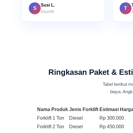
Susi L.
S
T
Alber99
Ringkasan Paket & Esti
Tabel berikut m
biaya. Angk
Nama Produk
Jenis Forklift
Estimasi Harga 
Forklift 1 Ton
Diesel
Rp 300.000
Forklift 2 Ton
Diesel
Rp 450.000