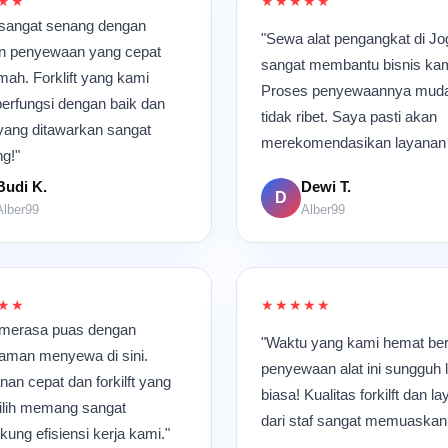
★★
★★★★★
sangat senang dengan
"Sewa alat pengangkat di Jo
n penyewaan yang cepat
sangat membantu bisnis kam
mah. Forklift yang kami
Proses penyewaannya mud
erfungsi dengan baik dan
tidak ribet. Saya pasti akan
yang ditawarkan sangat
merekomendasikan layanan i
ng!"
Budi K.
Dewi T.
D
Alber99
Alber99
★★
★★★★★
 merasa puas dengan
"Waktu yang kami hemat ber
aman menyewa di sini.
penyewaan alat ini sungguh 
nan cepat dan forkilft yang
biasa! Kualitas forkilft dan l
ilih memang sangat
dari staf sangat memuaskan
ung efisiensi kerja kami."