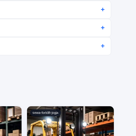
+
ari.
+
 kontrak sewa.
+
sewa-forklift-jogja