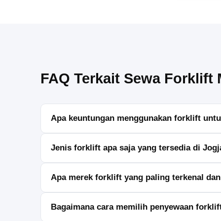
FAQ Terkait Sewa Forklift
Apa keuntungan menggunakan forklift untu
Forklift membantu mempercepat proses pengangkuta
Jenis forklift apa saja yang tersedia di Jog
Di Jogja, Anda bisa menemukan berbagai jenis forklift, te
Apa merek forklift yang paling terkenal da
Beberapa merek forklift terkenal yang banyak diguna
Bagaimana cara memilih penyewaan forklift