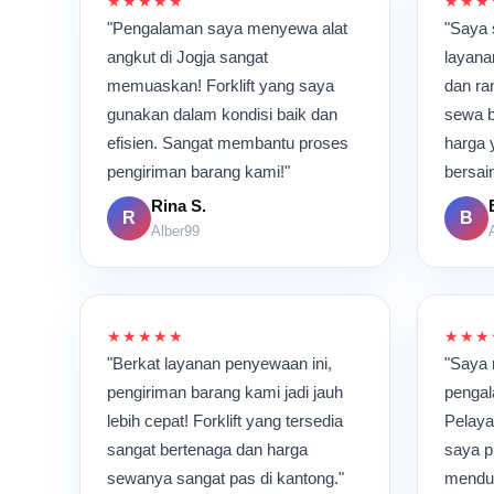
★★★★★
★★★
"Pengalaman saya menyewa alat
"Saya 
angkut di Jogja sangat
layana
memuaskan! Forklift yang saya
dan ra
gunakan dalam kondisi baik dan
sewa b
efisien. Sangat membantu proses
harga 
pengiriman barang kami!"
bersai
Rina S.
R
B
Alber99
★★★★★
★★★
"Berkat layanan penyewaan ini,
"Saya
pengiriman barang kami jadi jauh
pengal
lebih cepat! Forklift yang tersedia
Pelaya
sangat bertenaga dan harga
saya p
sewanya sangat pas di kantong."
menduk