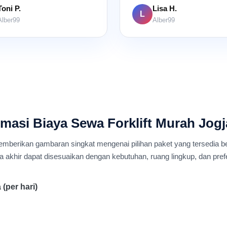
Toni P.
Lisa H.
L
Alber99
Alber99
masi Biaya Sewa Forklift Murah Jog
emberikan gambaran singkat mengenai pilihan paket yang tersedia b
a akhir dapat disesuaikan dengan kebutuhan, ruang lingkup, dan pref
(per hari)