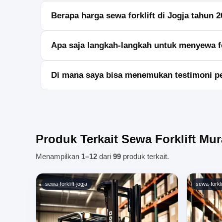
Pastikan untuk memperhatikan reputasi penyewa, jeni
Berapa harga sewa forklift di Jogja tahun 
Harga sewa forklift bervariasi tergantung jenis dan d
Apa saja langkah-langkah untuk menyewa fo
Langkah-langkahnya termasuk memilih penyewa, men
Di mana saya bisa menemukan testimoni pe
Anda bisa mencari testimoni pengguna di situs web pe
Produk Terkait Sewa Forklift Mu
Menampilkan
1–12
dari
99
produk terkait.
sewa-forklift-jogja
sewa-forkli