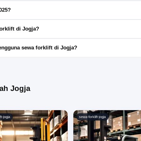
s forklift yang tersedia, dan harga sewa yang ditawarkan.
2025?
urasi sewa, tetapi umumnya mulai dari beberapa ratus ribu rupiah per h
rklift di Jogja?
entukan jenis forklift, melakukan pemesanan, dan menandatangani
ngguna sewa forklift di Jogja?
nyewaan forklift atau forum diskusi terkait.
rah Jogja
ft-jogja
sewa-forklift-jogja