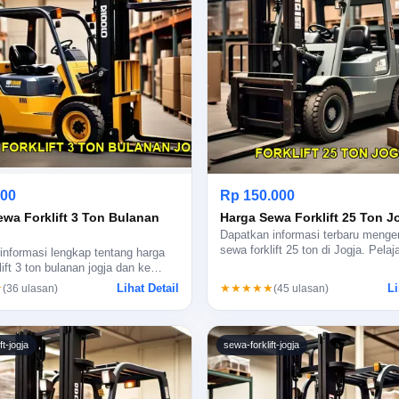
000
Rp 150.000
ewa Forklift 3 Ton Bulanan
Harga Sewa Forklift 25 Ton J
Dapatkan informasi terbaru menge
sewa forklift 25 ton di Jogja. Pela
nformasi lengkap tentang harga
lift 3 ton bulanan jogja dan ke…
Lihat Detail
Li
★
★★★★★
(36 ulasan)
(45 ulasan)
ft-jogja
sewa-forklift-jogja