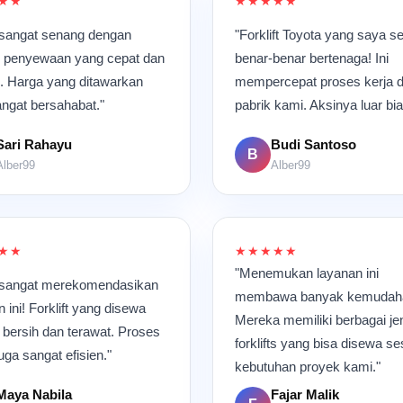
★★
★★★★★
sangat senang dengan
"Forklift Toyota yang saya s
 penyewaan yang cepat dan
benar-benar bertenaga! Ini
 Harga yang ditawarkan
mempercepat proses kerja d
angat bersahabat."
pabrik kami. Aksinya luar bia
Sari Rahayu
Budi Santoso
B
Alber99
Alber99
★★
★★★★★
"Menemukan layanan ini
 sangat merekomendasikan
membawa banyak kemudah
 ini! Forklift yang disewa
Mereka memiliki berbagai je
 bersih dan terawat. Proses
forklifts yang bisa disewa se
uga sangat efisien."
kebutuhan proyek kami."
Maya Nabila
Fajar Malik