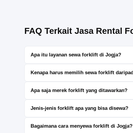
FAQ Terkait Jasa Rental Fo
Apa itu layanan sewa forklift di Jogja?
Layanan sewa forklift di Jogja merupakan solusi prak
Kenapa harus memilih sewa forklift darip
Sewa forklift lebih hemat biaya dan memungkinkan A
Apa saja merek forklift yang ditawarkan?
Kami menyediakan forklift dari merek terpercaya sep
Jenis-jenis forklift apa yang bisa disewa?
Tersedia berbagai jenis forklift, mulai dari forklift list
Bagaimana cara menyewa forklift di Jogja?