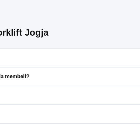
rklift Jogja
tis untuk kebutuhan angkat barang tanpa harus membeli forklift.
ada membeli?
nda mendapatkan akses ke berbagai jenis forklift tanpa beban pemel
erti Toyota, Mitsubishi, dan Crown yang terkenal akan kualitas dan d
rik, forklift diesel, hingga forklift manual, sesuai kebutuhan Anda.