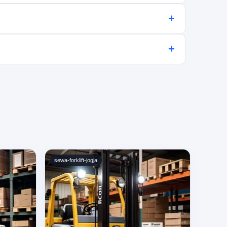
 cepat dan mudah.
+
onsif.
+
sewa-forklift-jogja