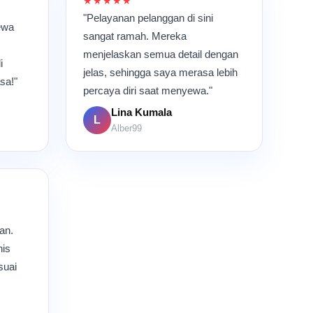
★★★★★
"Pelayanan pelanggan di sini
ewa
sangat ramah. Mereka
menjelaskan semua detail dengan
i
jelas, sehingga saya merasa lebih
sa!"
percaya diri saat menyewa."
Lina Kumala
L
Alber99
an.
nis
suai