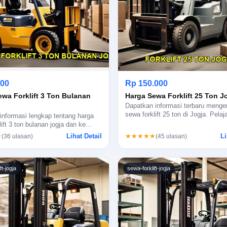
000
Rp 150.000
ewa Forklift 3 Ton Bulanan
Harga Sewa Forklift 25 Ton J
Dapatkan informasi terbaru menge
sewa forklift 25 ton di Jogja. Pela
nformasi lengkap tentang harga
lift 3 ton bulanan jogja dan ke…
Lihat Detail
Li
★
★★★★★
(36 ulasan)
(45 ulasan)
ft-jogja
sewa-forklift-jogja