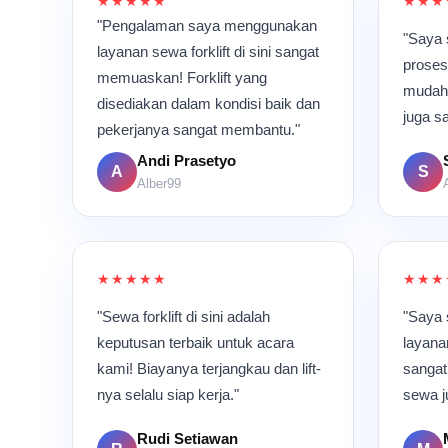
★★★★★
★★★
"Pengalaman saya menggunakan
"Saya 
layanan sewa forklift di sini sangat
proses
memuaskan! Forklift yang
mudah.
disediakan dalam kondisi baik dan
juga s
pekerjanya sangat membantu."
Andi Prasetyo
A
S
Alber99
★★★★★
★★★
"Sewa forklift di sini adalah
"Saya
keputusan terbaik untuk acara
layanan
kami! Biayanya terjangkau dan lift-
sangat
nya selalu siap kerja."
sewa j
Rudi Setiawan