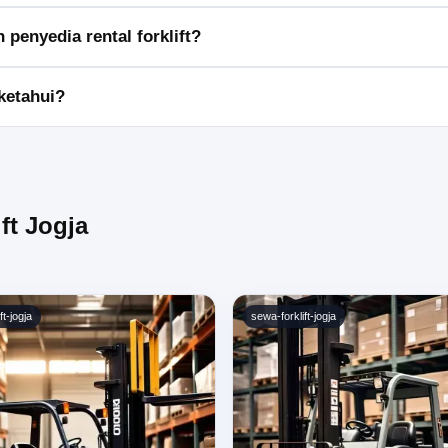
is dan durasi sewa, serta menyelesaikan proses administrasi yang
penyedia rental forklift?
an harga transparan, serta memberikan layanan pelanggan yang resp
 ketahui?
orklift dan durasi sewa, tetapi kami menjamin harga yang kompetitif.
ft Jogja
ft-jogja
sewa-forklift-jogja