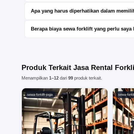
Anda hanya perlu menghubungi kami, menentukan jen
Apa yang harus diperhatikan dalam memilih 
Pastikan penyedia memiliki reputasi baik, menawark
Berapa biaya sewa forklift yang perlu saya
Biaya sewa forklift bervariasi tergantung pada jenis f
Produk Terkait Jasa Rental Forkli
Menampilkan
1–12
dari
99
produk terkait.
sewa-forklift-jogja
sewa-forkli