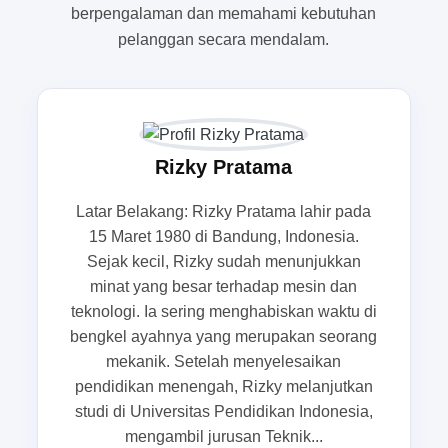
berpengalaman dan memahami kebutuhan
hanya membantu dalam operasi angkut barang
pelanggan secara mendalam.
tetapi juga meningkatkan efisiensi kerja dan
keselamatan. Memilih persewaan forklift terdekat
dari lokasi Anda sangat penting untuk
menghindari biaya transportasi yang tinggi dan
mempercepat proses kerja. Melalui artikel ini,
Rizky Pratama
kami akan memberikan informasi lebih lanjut
Latar Belakang: Rizky Pratama lahir pada
mengenai keuntungan dan tips menyewa forklift
15 Maret 1980 di Bandung, Indonesia.
yang tepat.
Sejak kecil, Rizky sudah menunjukkan
minat yang besar terhadap mesin dan
Mengapa Memilih Forklift untuk
teknologi. Ia sering menghabiskan waktu di
Kebutuhan Proyek?
bengkel ayahnya yang merupakan seorang
mekanik. Setelah menyelesaikan
Dalam berbagai proyek industri dan konstruksi,
pendidikan menengah, Rizky melanjutkan
penggunaan forklift menjadi sangat vital.
studi di Universitas Pendidikan Indonesia,
Pertama-tama, forklift memberikan kemudahan
mengambil jurusan Teknik...