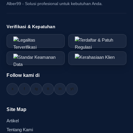
menjadikan pilihan persewaan forklift di Jogja
Alber99 - Solusi profesional untuk kebutuhan Anda.
semakin menarik bagi para kontraktor dan
pengusaha.
Verifikasi & Kepatuhan
Keberagaman opsi sewa ini memungkinkan Anda
untuk menyesuaikan jenis forklift dengan
spesifikasi proyek Anda. Selain itu, harga sewa
forklift terdekat Jogja yang kompetitif membuatnya
menjadi opsi yang lebih ekonomis dibandingkan
membeli forklift baru. Anda dapat menghemat
Follow kami di
biaya tanpa mengorbankan kualitas dan performa
alat yang Anda sewa, memungkinkan proyek
x
f
ig
tt
in
yt
Anda berjalan lebih lancar dan efisien.
Site Map
Rekomendasi Merek Forklift
Artikel
Terbaik
Tentang Kami