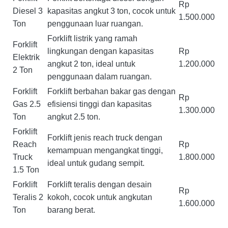
Rp
Diesel 3
kapasitas angkut 3 ton, cocok untuk
1.500.000
Ton
penggunaan luar ruangan.
Forklift listrik yang ramah
Forklift
lingkungan dengan kapasitas
Rp
Elektrik
angkut 2 ton, ideal untuk
1.200.000
2 Ton
penggunaan dalam ruangan.
Forklift
Forklift berbahan bakar gas dengan
Rp
Gas 2.5
efisiensi tinggi dan kapasitas
1.300.000
Ton
angkut 2.5 ton.
Forklift
Forklift jenis reach truck dengan
Reach
Rp
kemampuan mengangkat tinggi,
Truck
1.800.000
ideal untuk gudang sempit.
1.5 Ton
Forklift
Forklift teralis dengan desain
Rp
Teralis 2
kokoh, cocok untuk angkutan
1.600.000
Ton
barang berat.