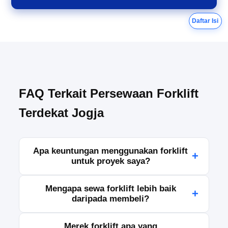
Daftar Isi
FAQ Terkait Persewaan Forklift
Terdekat Jogja
Apa keuntungan menggunakan forklift
+
untuk proyek saya?
Forklift membantu mempercepat proses angkut
Mengapa sewa forklift lebih baik
+
barang berat, menghemat waktu dan tenaga, serta
daripada membeli?
meningkatkan efisiensi kerja.
Sewa forklift memungkinkan Anda untuk
Merek forklift apa yang