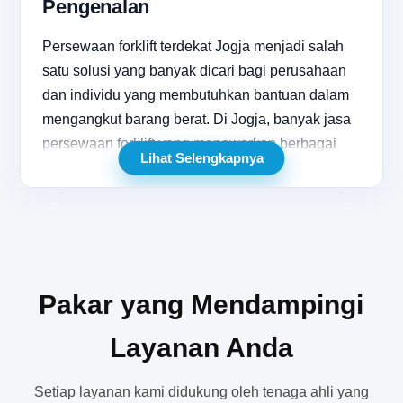
Pengenalan
Persewaan forklift terdekat Jogja menjadi salah
satu solusi yang banyak dicari bagi perusahaan
dan individu yang membutuhkan bantuan dalam
mengangkut barang berat. Di Jogja, banyak jasa
persewaan forklift yang menawarkan berbagai
Lihat Selengkapnya
jenis forklift yang dapat disesuaikan dengan
kebutuhan proyek. Keberadaan berbagai pilihan
ini membuat proses sewa menjadi lebih mudah
dan praktis. Anda dapat menemukan layanan
yang dekat dengan lokasi Anda, sehingga
memudahkan dalam proses pengambilan dan
Pakar yang Mendampingi
pengembalian alat berat ini.
Layanan Anda
Dengan berkembangnya sektor industri dan
konstruksi di Jogja, permintaan akan alat berat
Setiap layanan kami didukung oleh tenaga ahli yang
seperti forklift terus meningkat. Forklift bukan