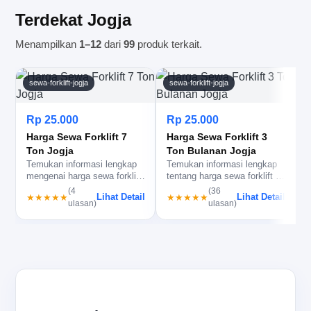
Terdekat Jogja
Menampilkan
1–12
dari
99
produk terkait.
sewa-forklift-jogja
sewa-forklift-jogja
Rp 25.000
Rp 25.000
Harga Sewa Forklift 7
Harga Sewa Forklift 3
D
Ton Jogja
Ton Bulanan Jogja
m
Temukan informasi lengkap
Temukan informasi lengkap
2
mengenai harga sewa forklift
tentang harga sewa forklift 3
7 ton jogja dan pilih lay…
ton bulanan jogja dan ke…
(4
(36
Lihat Detail
Lihat Detail
★★★★★
★★★★★
ulasan)
ulasan)