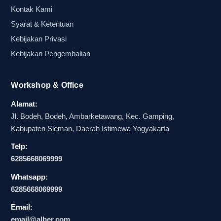
Ketika mempertimbangkan untuk menyewa
Kontak Kami
forklift, penting untuk memilih merek yang tidak
Syarat & Ketentuan
hanya dikenal, tetapi juga menawarkan layanan
Kebijakan Privasi
purna jual yang baik. Di antara merek-merek yang
Kebijakan Pengembalian
ada, Toyota merupakan salah satu merek yang
banyak direkomendasikan karena keandalannya
Workshop & Office
dan teknologi mutakhir yang digunakan dalam
produknya. Forklift Toyota dikenal memiliki daya
Alamat:
tahan tinggi dan efisiensi bahan bakar yang baik,
Jl. Bodeh, Bodeh, Ambarketawang, Kec. Gamping,
menjadikannya pilihan yang populer di pasar.
Kabupaten Sleman, Daerah Istimewa Yogyakarta
Mitsubishi dan Kalmar juga merupakan merek
Telp:
6285668069999
yang tidak kalah menarik. Mitsubishi menawarkan
forklift yang ergonomis dan ramah lingkungan,
Whatsapp:
sedangkan Kalmar dikenal sebagai pemimpin
6285668069999
dalam forklift untuk aplikasi industri berat. Memilih
Email:
dari salah satu dari merek ini saat menyewa
email@alber.com